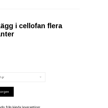
ägg i cellofan flera
anter
 gr
odis från kända leverantörer.