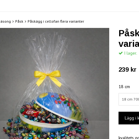
Säsong
Påsk
Påskägg i cellofan flera varianter
Påsk
vari
I lager.
239 kr
18 cm
18 cm 700
kvalitets g