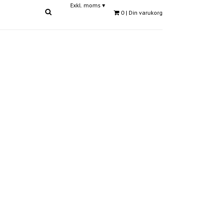
Exkl. moms
▾
0
| Din varukorg