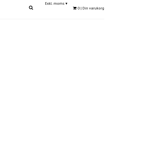
Exkl. moms
▾
0
| Din varukorg