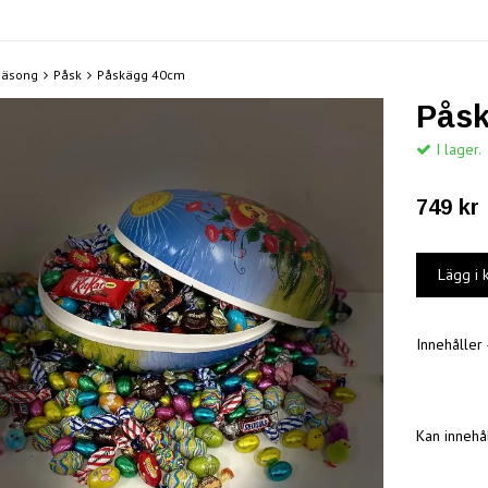
Säsong
Påsk
Påskägg 40cm
Pås
I lager.
749 kr
Innehåller 
Kan innehål