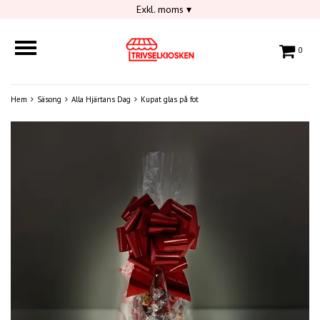
Exkl. moms
▾
0
Hem
Säsong
Alla Hjärtans Dag
Kupat glas på fot